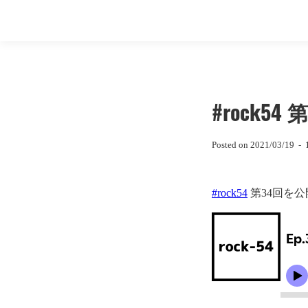
#rock54 
Posted on
2021/03/19
-
#rock54
第34回を