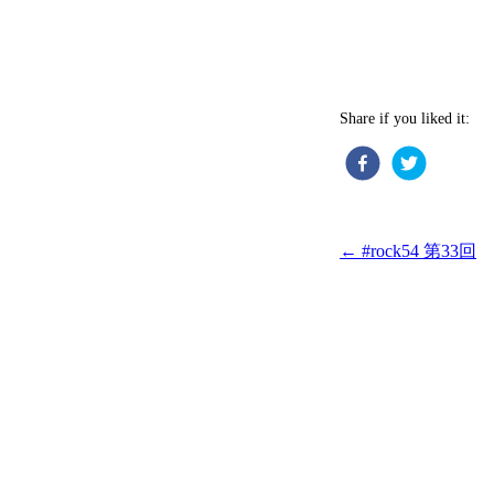
Share if you liked it:
←
#rock54 第33回